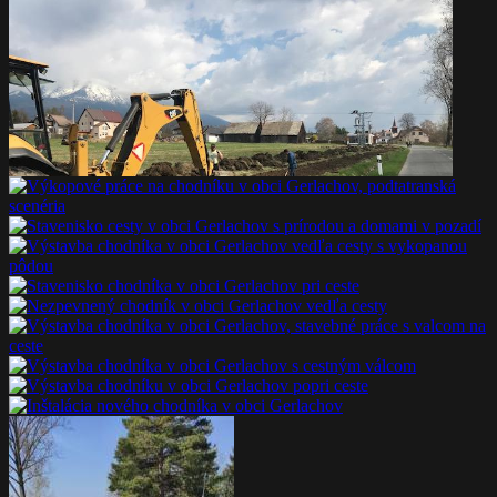
Nevyhnutné
Tieto súbory
cookie nie sú
voliteľné. Sú
potrebné pre
fungovanie
webovej
stránky.