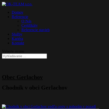
Domov
Referencie
O Nás
Certifikáty
Referencie stavieb
Služby
Kariéra
Kontakt
Vyberte stranu
Obec Gerlachov
Chodník v obci Gerlachov