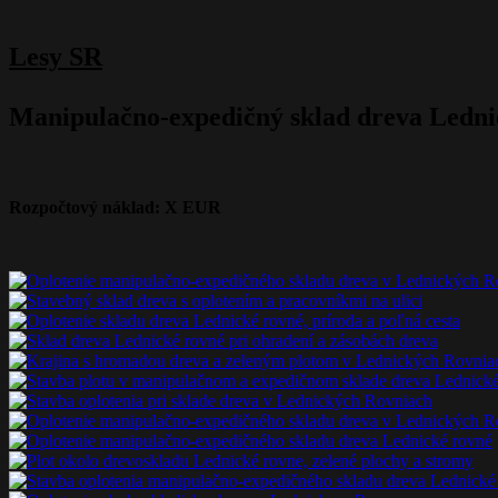
Lesy SR
Manipulačno-expedičný sklad dreva Lednic
Nevyhnutné
Tieto súbory
cookie nie sú
voliteľné. Sú
Rozpočtový náklad: X EUR
potrebné pre
fungovanie
webovej
stránky.