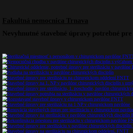
Fakultná nemocnica Trnava
Nevyhnutné stavebné úpravy potrebné pre s
Nevyhnutné
Tieto súbory
cookie nie sú
voliteľné. Sú
potrebné pre
fungovanie
webovej
stránky.