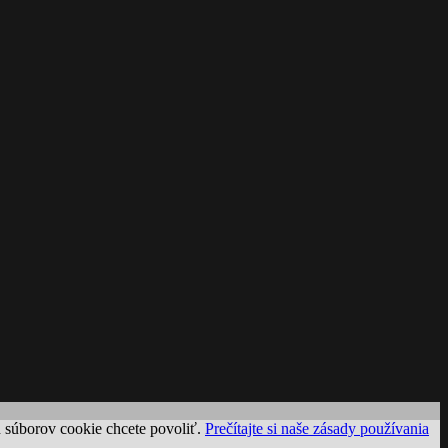
uh súborov cookie chcete povoliť.
Prečítajte si naše zásady používania