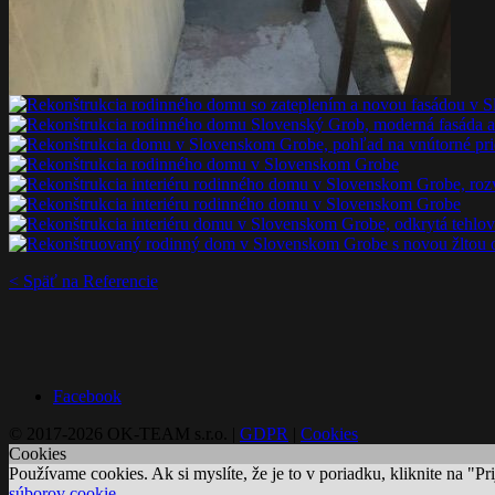
< Späť na Referencie
Facebook
© 2017-2026 OK-TEAM s.r.o. |
GDPR
|
Cookies
Cookies
Používame cookies. Ak si myslíte, že je to v poriadku, kliknite na "P
súborov cookie