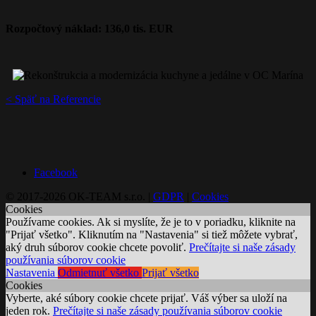
Rozpočtový náklad: 136,0 tis. EUR
< Späť na Referencie
Facebook
© 2017-2026 OK-TEAM s.r.o. |
GDPR
|
Cookies
Cookies
Používame cookies. Ak si myslíte, že je to v poriadku, kliknite na
"Prijať všetko". Kliknutím na "Nastavenia" si tiež môžete vybrať,
aký druh súborov cookie chcete povoliť.
Prečítajte si naše zásady
používania súborov cookie
Nastavenia
Odmietnuť všetko
Prijať všetko
Cookies
Vyberte, aké súbory cookie chcete prijať. Váš výber sa uloží na
jeden rok.
Prečítajte si naše zásady používania súborov cookie