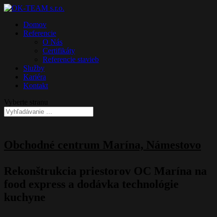
Domov
Referencie
O Nás
Certifikáty
Referencie stavieb
Služby
Kariéra
Kontakt
Vyberte stranu
Obchodné centrum Marína, Námestovo
Rekonštrukcia priestorov OC Marína na
food express a dodávka technológie
kuchyne