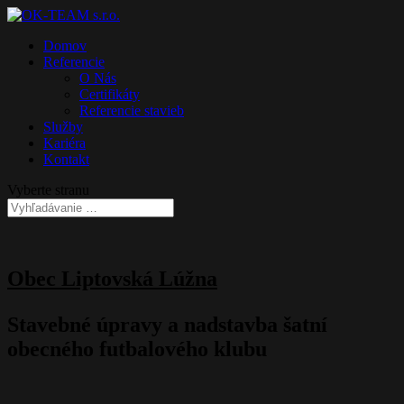
Domov
Referencie
O Nás
Certifikáty
Referencie stavieb
Služby
Kariéra
Kontakt
Vyberte stranu
Obec Liptovská Lúžna
Stavebné úpravy a nadstavba šatní
obecného futbalového klubu