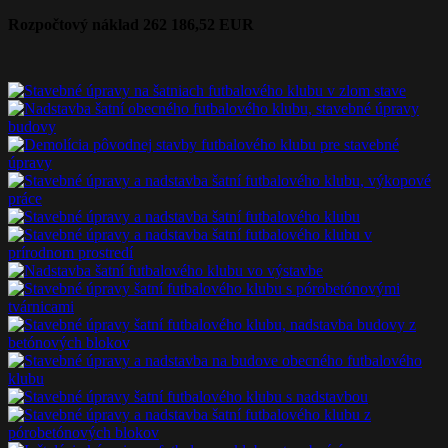
Rozpočtový náklad 262 186,52 EUR
Nevyhnutné
Tieto súbory
cookie nie sú
voliteľné. Sú
potrebné pre
fungovanie
webovej
stránky.